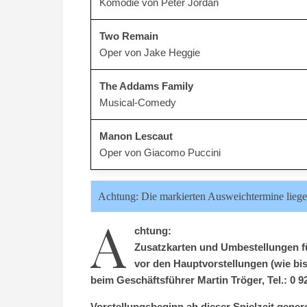
Komödie von Peter Jordan
Two Remain
Oper von Jake Heggie
The Addams Family
Musical-Comedy
Manon Lescaut
Oper von Giacomo Puccini
Achtung: Die markierten Ausweichtermine liege
A
chtung:
Zusatzkarten und Umbestellungen fü
vor den Hauptvorstellungen (wie bi
beim Geschäftsführer Martin Tröger, Tel.: 0 92
Vorstellungsbeginn ab dieser Spielzeit generel