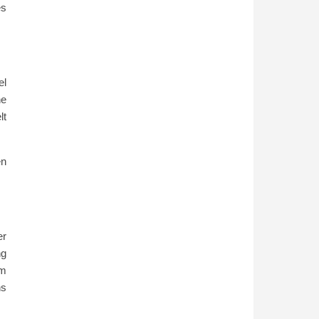
es
el
ne
lt
en
er
ng
um
ns