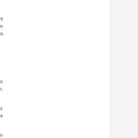
ht
en
wa
an
n.
es
se
im