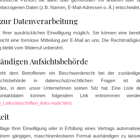
enbezogenen Daten (z.B. Namen, E-Mail-Adressen o. Ä.) entscheidet
 zur Datenverarbeitung
 Ihrer ausdrücklichen Einwilligung möglich. Sie können eine berei
 reicht eine formlose Mitteilung per E-Mail an uns. Die Rechtmäßigke
 bleibt vom Widerruf unberührt.
tändigen Aufsichtsbehörde
steht dem Betroffenen ein Beschwerderecht bei der zuständig
ichtsbehörde in datenschutzrechtlichen Fragen ist d
des, in dem unser Unternehmen seinen Sitz hat. Eine Liste d
 Kontaktdaten können folgendem Link entnommen werde
n_Links/anschriften_links-node.html
.
eit
ge Ihrer Einwilligung oder in Erfüllung eines Vertrags automatisie
n einem gängigen, maschinenlesbaren Format aushändigen zu lasse