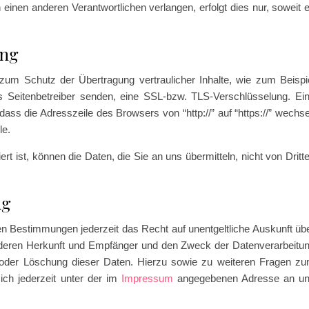
 einen anderen Verantwortlichen verlangen, erfolgt dies nur, soweit 
ung
zum Schutz der Übertragung vertraulicher Inhalte, wie zum Beispi
ls Seitenbetreiber senden, eine SSL-bzw. TLS-Verschlüsselung. Ei
ass die Adresszeile des Browsers von “http://” auf “https://” wechse
le.
t ist, können die Daten, die Sie an uns übermitteln, nicht von Dritt
ng
n Bestimmungen jederzeit das Recht auf unentgeltliche Auskunft üb
deren Herkunft und Empfänger und den Zweck der Datenverarbeitu
g oder Löschung dieser Daten. Hierzu sowie zu weiteren Fragen z
h jederzeit unter der im
Impressum
angegebenen Adresse an u