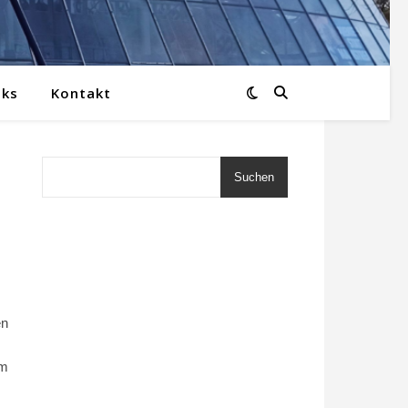
nks
Kontakt
Suchen
en
um