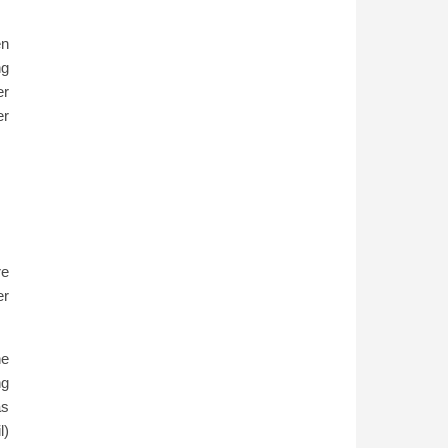
en
ng
er
er
re
er
ne
ng
as
l)