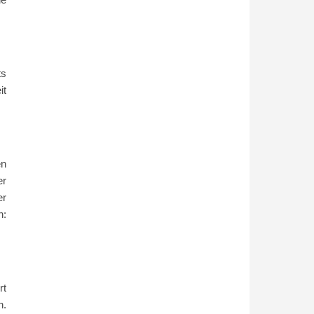
.
ts
it
en
er
er
n:
rt
n.